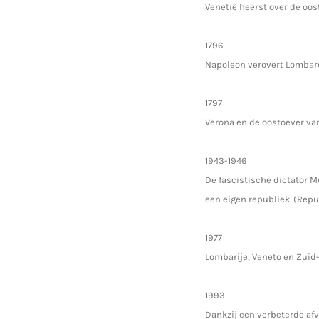
Venetië heerst over de oo
1796
Napoleon verovert Lombard
1797
Verona en de oostoever van
1943-1946
De fascistische dictator M
een eigen republiek. (Repu
1977
Lombarije, Veneto en Zuid-
1993
Dankzij een verbeterde afv