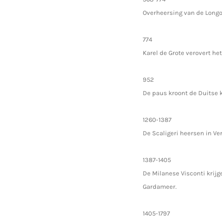
Overheersing van de Longo
774
Karel de Grote verovert he
952
De paus kroont de Duitse ko
1260-1387
De Scaligeri heersen in Ve
1387-1405
De Milanese Visconti krij
Gardameer.
1405-1797