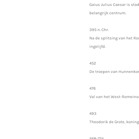
Gaius Julius Caesar is sta
belangrijk centrum.
395 n. Chr.
Na de splitsing van het Ro
ingelijfd.
452
De troepen van Hunnenkoni
476
Val van het West-Romeinse 
493
Theodorik de Grote, koning
568-774