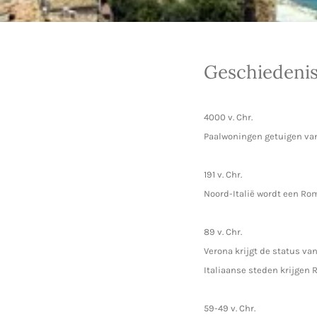
Geschiedeni
4000 v. Chr.
Paalwoningen getuigen van 
191 v. Chr.
Noord-Italië wordt een Rom
89 v. Chr.
Verona krijgt de status va
Italiaanse steden krijgen
59-49 v. Chr.